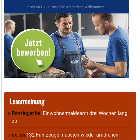
Lesermeinung
Penzinger
bei
Einwohnermeldeamt drei Wochen lang
zu
oe
bei
132 Fahrzeuge mussten wieder umdrehen