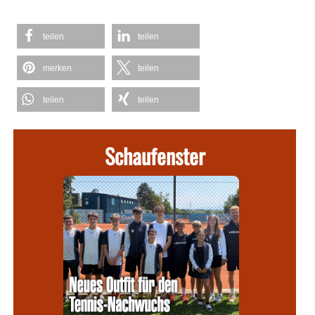
teilen
teilen
merken
teilen
teilen
teilen
Schaufenster