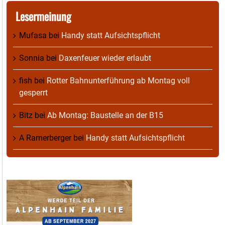
Lesermeinung
Mufasa
bei
Handy statt Aufsichtspflicht
Sonnia
bei
Daxenfeuer wieder erlaubt
fish
bei
Rotter Bahnunterführung ab Montag voll
gesperrt
Bitz
bei
Ab Montag: Baustelle an der B15
A Ramerberger
bei
Handy statt Aufsichtspflicht