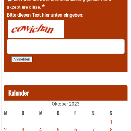
*
akzeptiere diese.
Bitte diesen Text hier unten eingeben:
Kalender
Oktober 2023
M
D
M
D
F
S
S
1
2
3
4
5
6
7
8