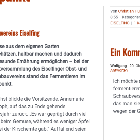
Von
Christian H
8:55
|
Kategorie
EISELFING
|
1 
ereins Eiselfing
e aus dem eigenen Garten
Ein Kom
chätzen, haltbar machen und dadurch
gesunde Ernährung ermöglichen – bei der
Wolfgang
20. Ok
tversammlung des Eiselfinger Obst- und
Antworten
nbauvereins stand das Fermentieren im
Ich möchte
punkt.
fermentiere
Schraubversc
st blickte die Vorsitzende, Annemarie
das man sie
toph, auf das zu Ende gehende
wegen der G
sjahr zurück. „Es war geprägt durch viel
g beim Gemüse, während es weniger Äpfel
i der Kirschernte gab.“ Auffallend seien