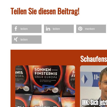
Teilen Sie diesen Beitrag!
teilen
teilen
merken
teilen
Schaufens