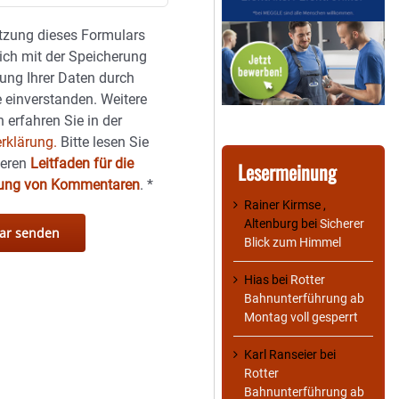
tzung dieses Formulars
sich mit der Speicherung
ung Ihrer Daten durch
 einverstanden. Weitere
 erfahren Sie in der
rklärung.
Bitte lesen Sie
seren
Leitfaden für die
Lesermeinung
hung von Kommentaren
.
*
Rainer Kirmse ,
Altenburg
bei
Sicherer
Blick zum Himmel
Hias
bei
Rotter
Bahnunterführung ab
Montag voll gesperrt
Karl Ranseier
bei
Rotter
Bahnunterführung ab