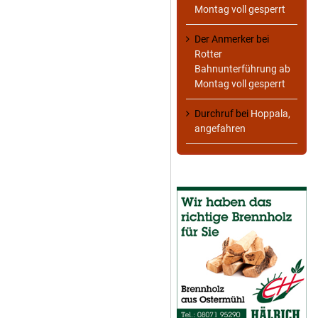
Montag voll gesperrt
Der Anmerker
bei
Rotter
Bahnunterführung ab
Montag voll gesperrt
Durchruf
bei
Hoppala,
angefahren