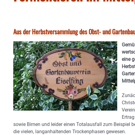
Aus der Herbstversammlung des Obst- und Gartenbauv
Gemüs
werts
eine 
Herbs
Garte
Mittel
Zunäch
Chris
Verein
Ertra
sowie Birnen und leider einen Totalausfall zum Beispiel be
die vielen, langanhaltenden Trockenphasen gewesen.