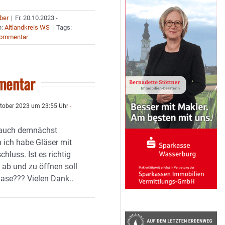
uber
|
Fr. 20.10.2023 -
n:
Altlandkreis WS
|
Tags:
Kommentar
mentar
tober 2023 um 23:55 Uhr
-
 auch demnächst
n ich habe Gläser mit
hluss. Ist es richtig
 ab und zu öffnen soll
ase??? Vielen Dank..