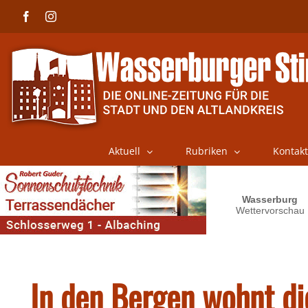
Skip
Facebook
Instagram
to
content
Aktuell
Rubriken
Kontakt
In den Bergen wohnt die