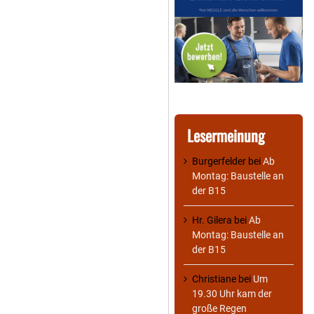
Lesermeinung
Burgerfelder
bei
Ab
Montag: Baustelle an
der B15
Hr. Gilera
bei
Ab
Montag: Baustelle an
der B15
Christiane
bei
Um
19.30 Uhr kam der
große Regen