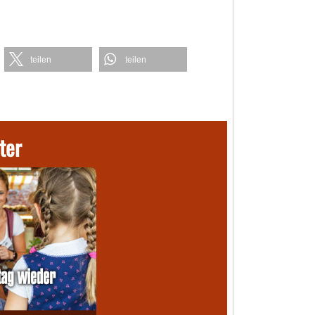
teilen
teilen
ter