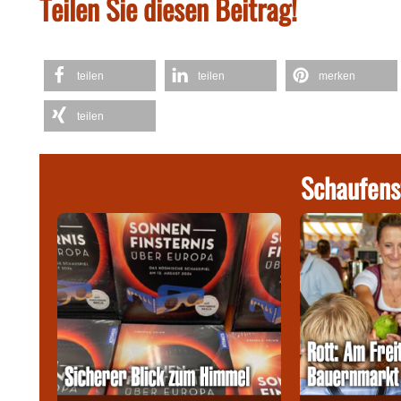
Teilen Sie diesen Beitrag!
teilen
teilen
merken
teilen
Schaufens