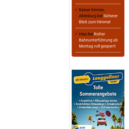
Rainer Kirmse ,
Altenburg
bei
Sicherer
Blick zum Himmel
Hias
bei
Rotter
Bahnunterführung ab
Montag voll gesperrt