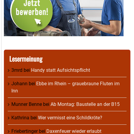
Lesermeinung
3mrd
bei
Handy statt Aufsichtspflicht
Johann
bei
Ebbe im Rhein – grauebraune Fluten im
Inn
Munner Benne
bei
Ab Montag: Baustelle an der B15
Kathrina
bei
Wer vermisst eine Schildkröte?
Friebertinger
bei
Daxenfeuer wieder erlaubt