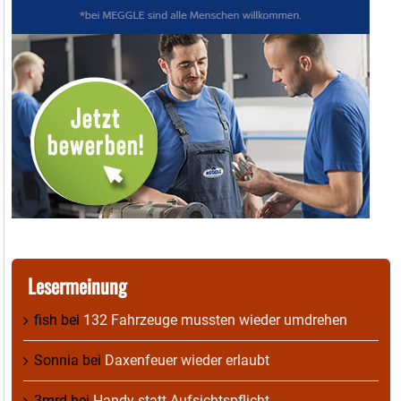
Lesermeinung
fish
bei
132 Fahrzeuge mussten wieder umdrehen
Sonnia
bei
Daxenfeuer wieder erlaubt
3mrd
bei
Handy statt Aufsichtspflicht