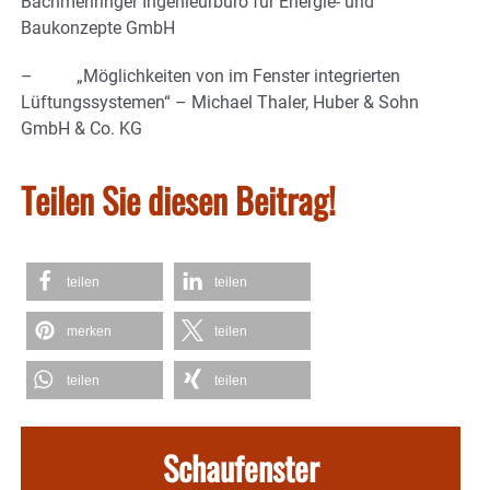
Bachmehringer Ingenieurbüro für Energie- und
Baukonzepte GmbH
– „Möglichkeiten von im Fenster integrierten
Lüftungssystemen“ – Michael Thaler, Huber & Sohn
GmbH & Co. KG
Teilen Sie diesen Beitrag!
teilen
teilen
merken
teilen
teilen
teilen
Schaufenster