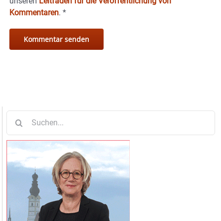
unseren
Leitfaden für die Veröffentlichung von
Kommentaren
.
*
Suche
nach: