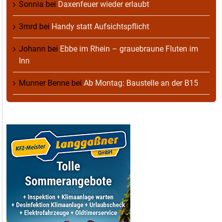
Sonnia
bei
Daxenfeuer wieder erlaubt
3mrd
bei
Handy statt Aufsichtspflicht
Johann
bei
Ebbe im Rhein – grauebraune Fluten im
Inn
Munner Benne
bei
Ab Montag: Baustelle an der B15