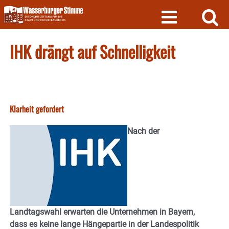
Skip
to
content
IHK drängt auf Schnelligkeit
Klarheit gefordert
Nach der
Landtagswahl erwarten die Unternehmen in Bayern,
dass es keine lange Hängepartie in der Landespolitik