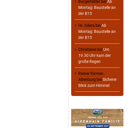
Burgerfelder
bei
Ab
Montag: Baustelle an
der B15
Hr. Gilera
bei
Ab
Montag: Baustelle an
der B15
Christiane
bei
Um
19.30 Uhr kam der
große Regen
Rainer Kirmse ,
Altenburg
bei
Sicherer
Blick zum Himmel