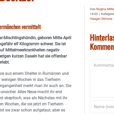
Von
Regina Mitt
14:03
|
Kategori
Haager-Stimme
termünchen vermittelt
Hinterla
ar-Mischlingshündin, geboren Mitte April
Kommen
gefähr elf Kilogramm schwer. Sie ist
auf Mittelmeerkrankheiten negativ
herigen kurzen Dasein hat sie offenbar
rlebt.
Kommentar
sie aus einem Shelter in Rumänien und
 wenigen Wochen in das Tierheim
rgangenheit merkt man ihr auch an. Sie
 unsicher. Alles Neue macht ihr erst
st skeptisch, was als Nächstes mit ihr
en Wochen, die sie jetzt im Tierheim
t sie zwar schon aufgetaut, aber es