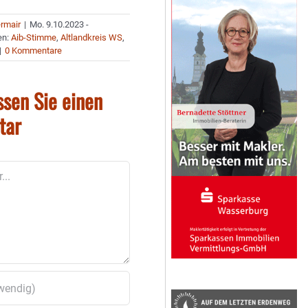
ermair
|
Mo. 9.10.2023 -
en:
Aib-Stimme
,
Altlandkreis WS
,
|
0 Kommentare
ssen Sie einen
tar