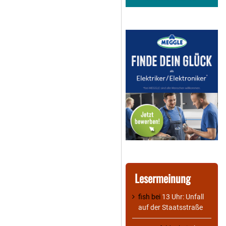
Lesermeinung
fish
bei
13 Uhr: Unfall
auf der Staatsstraße