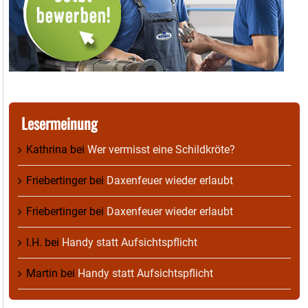
Lesermeinung
Kathrina
bei
Wer vermisst eine Schildkröte?
Friebertinger
bei
Daxenfeuer wieder erlaubt
Friebertinger
bei
Daxenfeuer wieder erlaubt
I.H.
bei
Handy statt Aufsichtspflicht
Martin
bei
Handy statt Aufsichtspflicht