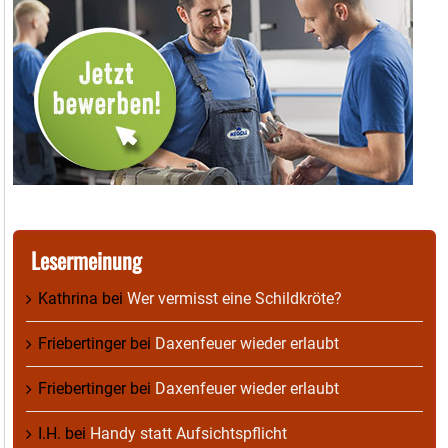
Lesermeinung
Kathrina
bei
Wer vermisst eine Schildkröte?
Friebertinger
bei
Daxenfeuer wieder erlaubt
Friebertinger
bei
Daxenfeuer wieder erlaubt
I.H.
bei
Handy statt Aufsichtspflicht