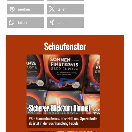
merken
teilen
teilen
teilen
Schaufenster