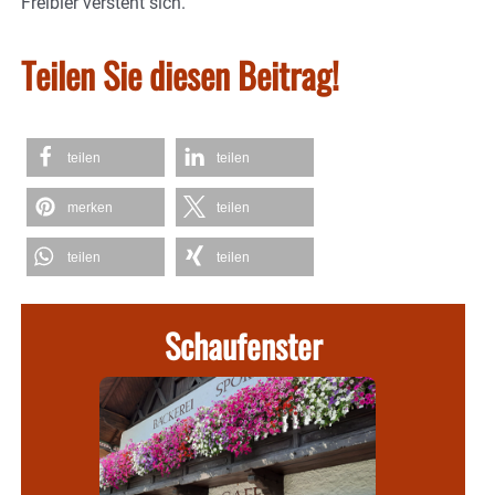
Freibier versteht sich.
Teilen Sie diesen Beitrag!
teilen
teilen
merken
teilen
teilen
teilen
Schaufenster