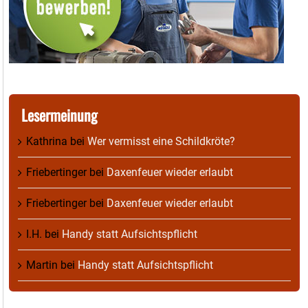
Lesermeinung
Kathrina
bei
Wer vermisst eine Schildkröte?
Friebertinger
bei
Daxenfeuer wieder erlaubt
Friebertinger
bei
Daxenfeuer wieder erlaubt
I.H.
bei
Handy statt Aufsichtspflicht
Martin
bei
Handy statt Aufsichtspflicht