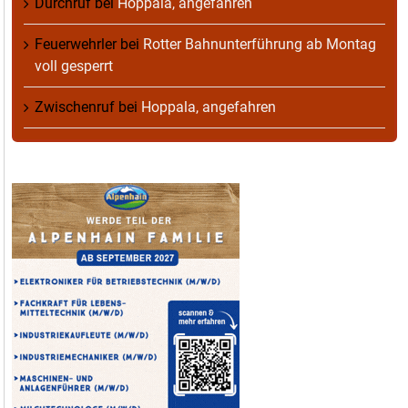
Durchruf
bei
Hoppala, angefahren
Feuerwehrler
bei
Rotter Bahnunterführung ab Montag
voll gesperrt
Zwischenruf
bei
Hoppala, angefahren