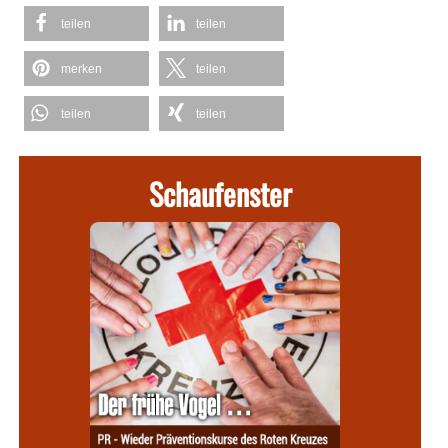
teilen
teilen
merken
teilen
teilen
teilen
Schaufenster