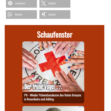
merken
teilen
teilen
teilen
Schaufenster