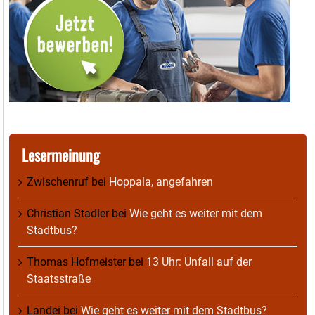
Lesermeinung
Zwischenruf
bei
Hoppala, angefahren
Christian Stadler
bei
Wie geht es weiter mit dem
Stadtbus?
Thomas Hofmeister
bei
13 Uhr: Unfall auf der
Staatsstraße
Landei
bei
Wie geht es weiter mit dem Stadtbus?