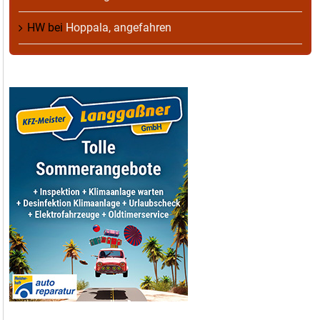
HW
bei
Hoppala, angefahren