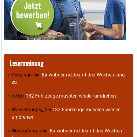
Lesermeinung
Penzinger
bei
Einwohnermeldeamt drei Wochen lang
zu
oe
bei
132 Fahrzeuge mussten wieder umdrehen
Wasserburger_
bei
132 Fahrzeuge mussten wieder
umdrehen
Nostradamus
bei
Einwohnermeldeamt drei Wochen