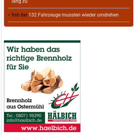
lang zu
fish
bei
132 Fahrzeuge mussten wieder umdrehen