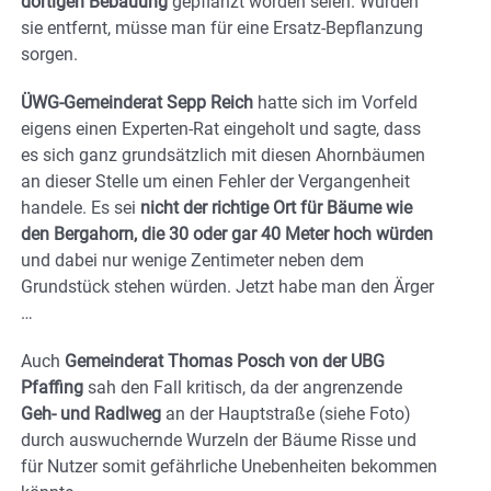
dortigen Bebauung
gepflanzt worden seien. Würden
sie entfernt, müsse man für eine Ersatz-Bepflanzung
sorgen.
ÜWG-Gemeinderat Sepp Reich
hatte sich im Vorfeld
eigens einen Experten-Rat eingeholt und sagte, dass
es sich ganz grundsätzlich mit diesen Ahornbäumen
an dieser Stelle um einen Fehler der Vergangenheit
handele. Es sei
nicht der richtige Ort für Bäume wie
den Bergahorn, die 30 oder gar 40 Meter hoch würden
und dabei nur wenige Zentimeter neben dem
Grundstück stehen würden. Jetzt habe man den Ärger
…
Auch
Gemeinderat
Thomas Posch von der UBG
Pfaffing
sah den Fall kritisch, da der angrenzende
Geh- und Radlweg
an der Hauptstraße (siehe Foto)
durch auswuchernde Wurzeln der Bäume Risse und
für Nutzer somit gefährliche Unebenheiten bekommen