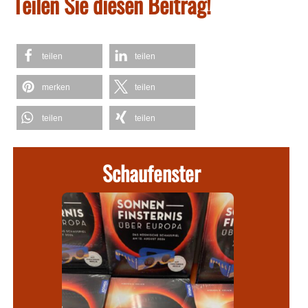
Teilen Sie diesen Beitrag!
teilen
teilen
merken
teilen
teilen
teilen
Schaufenster