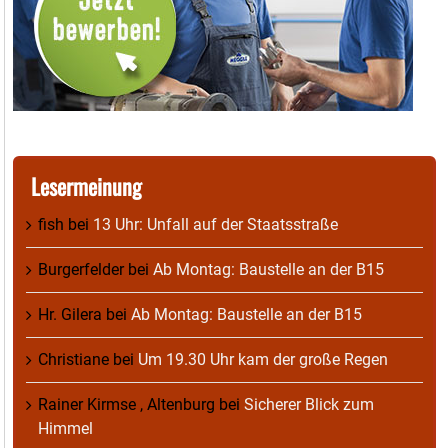
Lesermeinung
fish
bei
13 Uhr: Unfall auf der Staatsstraße
Burgerfelder
bei
Ab Montag: Baustelle an der B15
Hr. Gilera
bei
Ab Montag: Baustelle an der B15
Christiane
bei
Um 19.30 Uhr kam der große Regen
Rainer Kirmse , Altenburg
bei
Sicherer Blick zum
Himmel