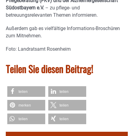
Pflegeberatung (PKV) und der Alzheimergesellschaft
Südostbayern e.V.
– zu pflege- und
betreuungsrelevanten Themen informieren.
Außerdem gab es vielfältige Informations-Broschüren
zum Mitnehmen.
Foto: Landratsamt Rosenheim
Teilen Sie diesen Beitrag!
teilen
teilen
merken
teilen
teilen
teilen