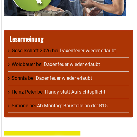
Lesermeinung
Gesellschaft 2026
bei
Daxenfeuer wieder erlaubt
Woidbauer
bei
Daxenfeuer wieder erlaubt
Sonnia
bei
Daxenfeuer wieder erlaubt
Heinz Peter
bei
Handy statt Aufsichtspflicht
Simone
bei
Ab Montag: Baustelle an der B15