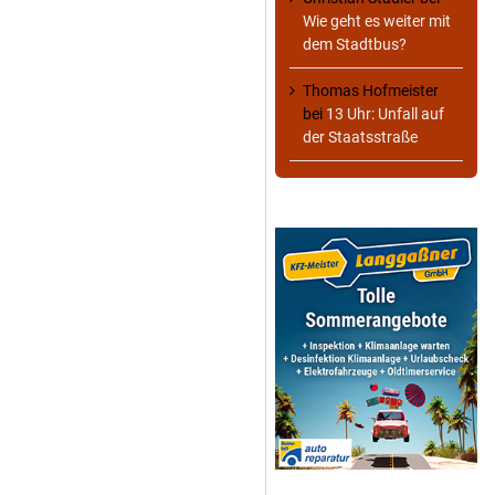
Wie geht es weiter mit
dem Stadtbus?
Thomas Hofmeister
bei
13 Uhr: Unfall auf
der Staatsstraße