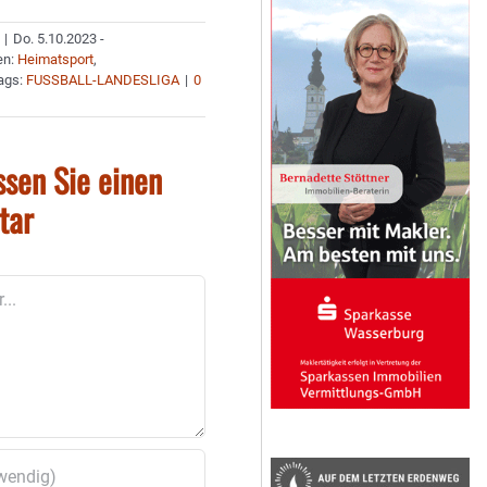
|
Do. 5.10.2023 -
en:
Heimatsport
,
ags:
FUSSBALL-LANDESLIGA
|
0
ssen Sie einen
tar