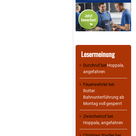
Lesermeinung
Durchruf
bei
Hoppala,
angefahren
Feuerwehrler
bei
Rotter
Bahnunterführung ab
Montag voll gesperrt
Zwischenruf
bei
Hoppala, angefahren
Christian Stadler
bei