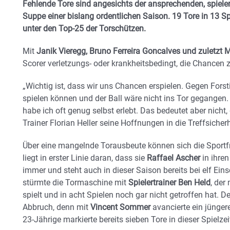
Fehlende Tore sind angesichts der ansprechenden, spiele
Suppe einer bislang ordentlichen Saison. 19 Tore in 13 Sp
unter den Top-25 der Torschützen.
Mit
Janik Vieregg, Bruno Ferreira Goncalves und zuletzt 
Scorer verletzungs- oder krankheitsbedingt, die Chance
„Wichtig ist, dass wir uns Chancen erspielen. Gegen Fors
spielen können und der Ball wäre nicht ins Tor gegangen
habe ich oft genug selbst erlebt. Das bedeutet aber nicht
Trainer Florian Heller seine Hoffnungen in die Treffsicherh
Über eine mangelnde Torausbeute können sich die Sportf
liegt in erster Linie daran, dass sie
Raffael Ascher
in ihren
immer und steht auch in dieser Saison bereits bei elf Ein
stürmte die Tormaschine mit
Spielertrainer Ben Held
, der
spielt und in acht Spielen noch gar nicht getroffen hat. D
Abbruch, denn mit
Vincent Sommer
avancierte ein jünger
23-Jährige markierte bereits sieben Tore in dieser Spielzei