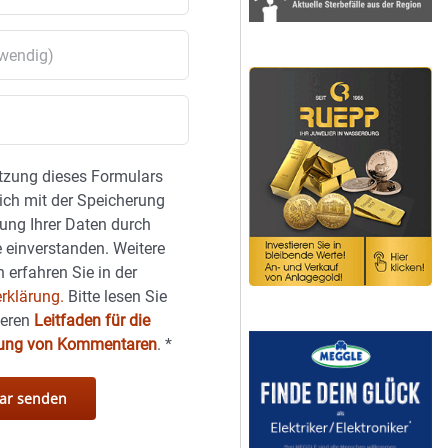
tzung dieses Formulars
sich mit der Speicherung
ung Ihrer Daten durch
 einverstanden. Weitere
 erfahren Sie in der
rklärung.
Bitte lesen Sie
seren
Leitfaden für die
hung von Kommentaren
.
*