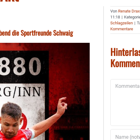
Von
Renate Drax
11:18
|
Kategori
Schlagzeilen
|
T
Kommentare
bend die Sportfreunde Schwaig
Hinterla
Kommen
Kommentar