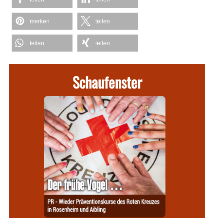
merken
teilen
teilen
teilen
Schaufenster