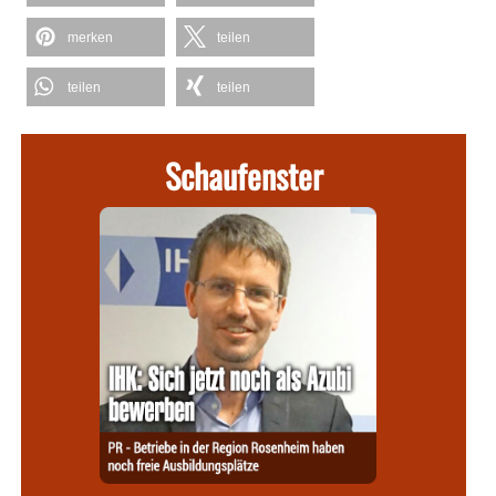
merken
teilen
teilen
teilen
Schaufenster