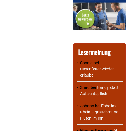
Lesermeinung
Sonnia
bei
Daxenfeuer wieder
erlaubt
3mrd
bei
Handy statt
Aufsichtspflicht
Johann
bei
Ebbe im
Rhein – grauebraune
Fluten im Inn
Munner Benne
bei
Ab