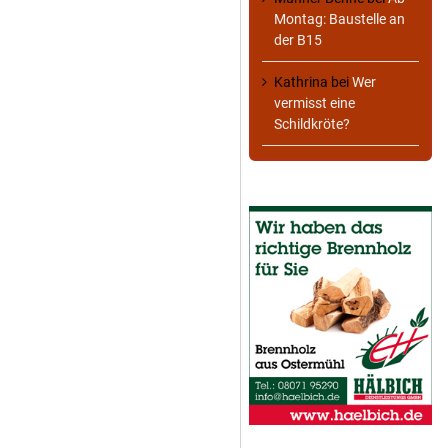
Montag: Baustelle an
der B15
Kathrina
bei
Wer
vermisst eine
Schildkröte?