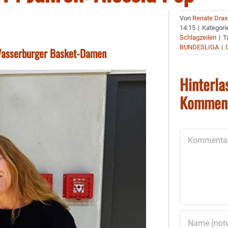
Von
Renate Drax
14:15
|
Kategori
Schlagzeilen
|
T
BUNDESLIGA
|
 Wasserburger Basket-Damen
Hinterla
Kommen
Kommentar