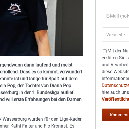
Mit der Nu
erklären Sie 
und Verarbeit
d, irgendwann dann laufend und meist
diese Website
herrollend. Dass es so kommt, verwundert
Informationen
ekannte ist und lange für Spaß auf dem
Datenschutze
essia Pop, der Tochter von Diana Pop
hier auch un
sserburg in der 1. Bundesliga auflief.
Veröffentlic
und will erste Erfahrungen bei den Damen
V Wasserburg wurden für den Liga-Kader
enner, Kathi Falter und Flo Kronast. Es