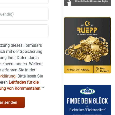
tzung dieses Formulars
sich mit der Speicherung
ung Ihrer Daten durch
 einverstanden. Weitere
 erfahren Sie in der
rklärung.
Bitte lesen Sie
seren
Leitfaden für die
hung von Kommentaren
.
*