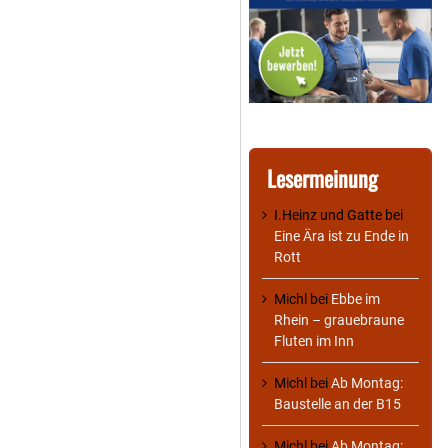
Lesermeinung
I.Heinz und Gatte
bei
Eine Ära ist zu Ende in
Rott
Michl
bei
Ebbe im
Rhein – grauebraune
Fluten im Inn
Michl
bei
Ab Montag:
Baustelle an der B15
Michl
bei
Ab Montag: