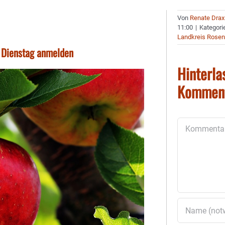
Von
Renate Drax
11:00
|
Kategori
Landkreis Rose
n Dienstag anmelden
Hinterla
Kommen
Kommentar