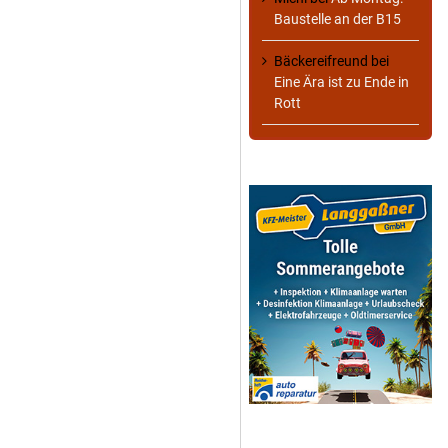
Baustelle an der B15
Bäckereifreund
bei
Eine Ära ist zu Ende in
Rott