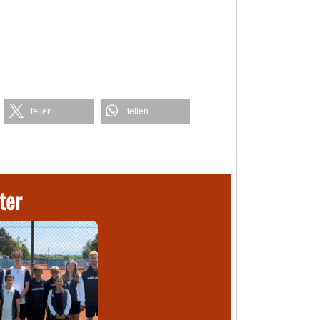
teilen
teilen
ter