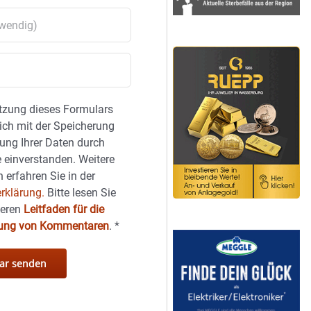
tzung dieses Formulars
sich mit der Speicherung
ung Ihrer Daten durch
 einverstanden. Weitere
 erfahren Sie in der
rklärung.
Bitte lesen Sie
seren
Leitfaden für die
hung von Kommentaren
.
*