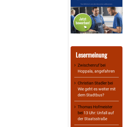
Lesermeinung
Zwischenruf
bei
Hoppala, angefahren
Christian Stadler
bei
Wie geht es weiter mit
dem Stadtbus?
Thomas Hofmeister
bei
13 Uhr: Unfall auf
der Staatsstraße