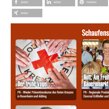
teilen
teilen
merken
teilen
Schaufens