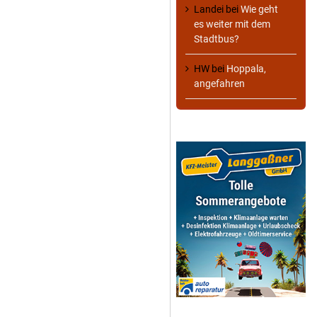
Landei
bei
Wie geht
es weiter mit dem
Stadtbus?
HW
bei
Hoppala,
angefahren