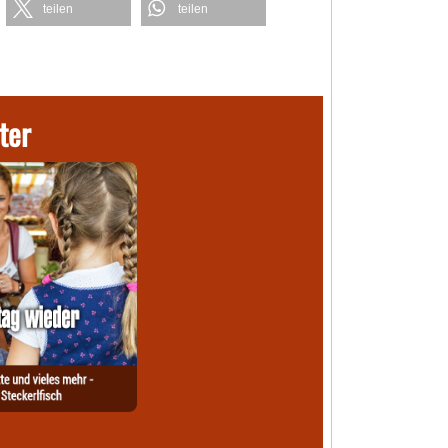
teilen
teilen
ter