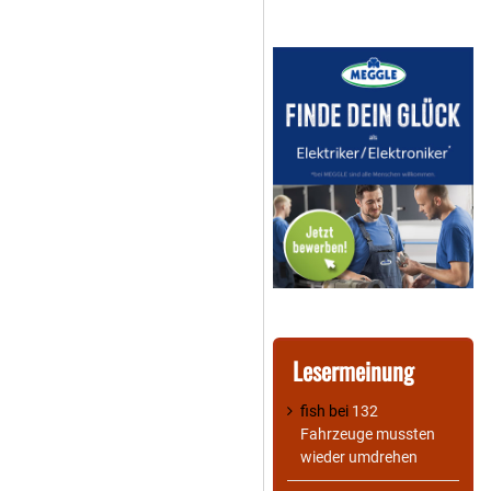
Lesermeinung
fish
bei
132
Fahrzeuge mussten
wieder umdrehen