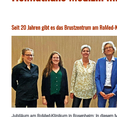
Seit 20 Jahren gibt es das Brustzentrum am RoMed-
Jubiläum am RoMed-Klinikum in Rosenheim: In diesem Mona