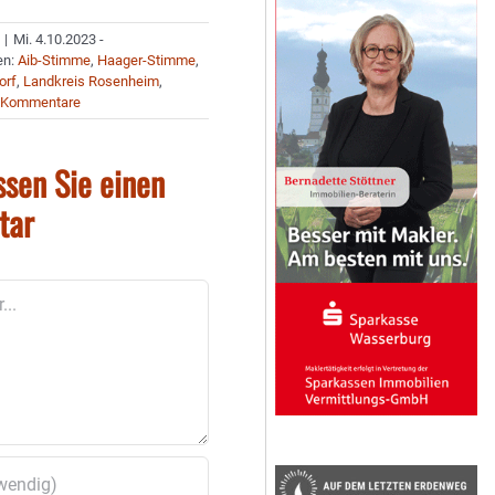
|
Mi. 4.10.2023 -
en:
Aib-Stimme
,
Haager-Stimme
,
orf
,
Landkreis Rosenheim
,
 Kommentare
ssen Sie einen
tar