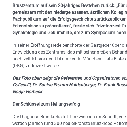
Brustzentrum auf sein 20-jähriges Bestehen zurück. „Für u
gemeinsam mit den niedergelassenen, ärztlichen Kollegi
Fachpublikum auf die Erfolgsgeschichte zurückzublicken
Erkenntnisse zu präsentieren“, freute sich Privatdozent Dr
Gynäkologie und Geburtshilfe, der zum Symposium nach
In seiner Eröffnungsrede berichtete der Gastgeber über d
Entwicklung des Zentrums, das mit seiner großen Behand
noch zeitlich vor den Unikliniken in München – als Erste
(DKG) zertifiziert wurde.
Das Foto oben zeigt die Referenten und Organisatoren von 
Colleselli, Dr. Sabine Fromm-Haidenberger, Dr. Frank Busse
Nadja Harbeck.
Der Schlüssel zum Heilungserfolg
Die Diagnose Brustkrebs trifft inzwischen im Schnitt jed
werden jährlich rund 300 neu erkrankte Brustkrebs-Patien