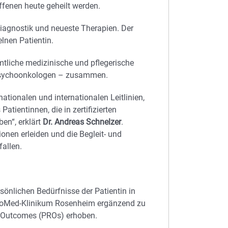
offenen heute geheilt werden.
iagnostik und neueste Therapien. Der
elnen Patientin.
mtliche medizinische und pflegerische
d Psychoonkologen – zusammen.
tionalen und internationalen Leitlinien,
atientinnen, die in zertifizierten
ben“, erklärt
Dr. Andreas Schnelzer
.
nen erleiden und die Begleit- und
allen.
sönlichen Bedürfnisse der Patientin in
 RoMed-Klinikum Rosenheim ergänzend zu
d Outcomes (PROs) erhoben.