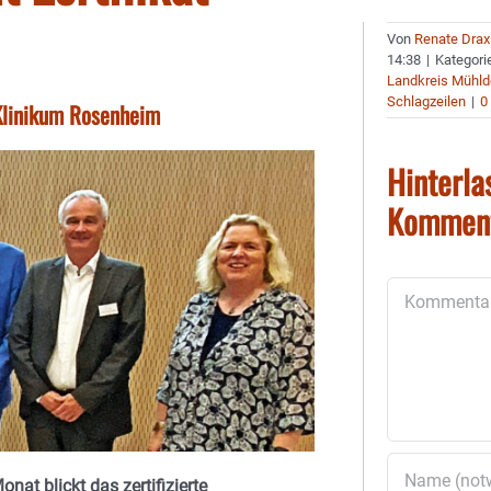
Von
Renate Drax
14:38
|
Kategori
Landkreis Mühld
Schlagzeilen
|
0
Klinikum Rosenheim
Hinterla
Kommen
Kommentar
t blickt das zertifizierte