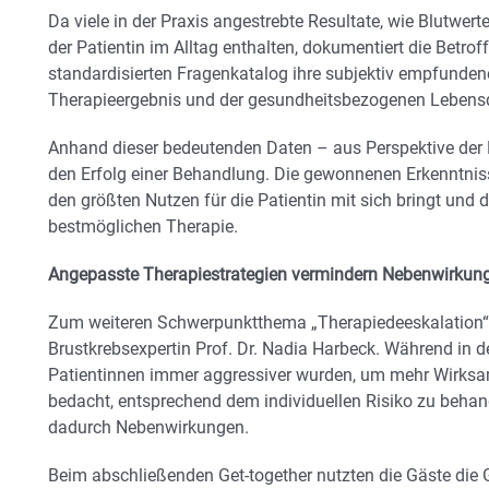
Da viele in der Praxis angestrebte Resultate, wie Blutwe
der Patientin im Alltag enthalten, dokumentiert die Betro
standardisierten Fragenkatalog ihre subjektiv empfunden
Therapieergebnis und der gesundheitsbezogenen Lebensq
Anhand dieser bedeutenden Daten – aus Perspektive der P
den Erfolg einer Behandlung. Die gewonnenen Erkenntnis
den größten Nutzen für die Patientin mit sich bringt und
bestmöglichen Therapie.
Angepasste Therapiestrategien vermindern Nebenwirkun
Zum weiteren Schwerpunktthema „Therapiedeeskalation“ re
Brustkrebsexpertin Prof. Dr. Nadia Harbeck. Während in d
Patientinnen immer aggressiver wurden, um mehr Wirksam
bedacht, entsprechend dem individuellen Risiko zu behan
dadurch Nebenwirkungen.
Beim abschließenden Get-together nutzten die Gäste die 