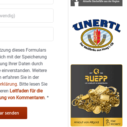
tzung dieses Formulars
sich mit der Speicherung
ung Ihrer Daten durch
 einverstanden. Weitere
 erfahren Sie in der
rklärung.
Bitte lesen Sie
seren
Leitfaden für die
hung von Kommentaren
.
*