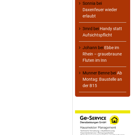
Sonnia
bei
Daxenfeuer wieder
erlaubt
3mrd
bei
Handy statt
Aufsichtspflicht
Johann
bei
Ebbe im
Rhein – grauebraune
Fluten im Inn
Munner Benne
bei
Ab
Montag: Baustelle an
der B15