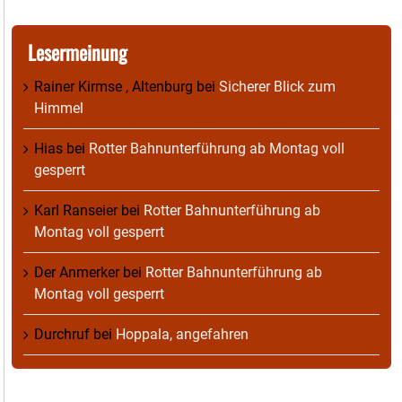
Lesermeinung
Rainer Kirmse , Altenburg
bei
Sicherer Blick zum
Himmel
Hias
bei
Rotter Bahnunterführung ab Montag voll
gesperrt
Karl Ranseier
bei
Rotter Bahnunterführung ab
Montag voll gesperrt
Der Anmerker
bei
Rotter Bahnunterführung ab
Montag voll gesperrt
Durchruf
bei
Hoppala, angefahren