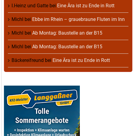
I.Heinz und Gatte
bei
Eine Ära ist zu Ende in Rott
Michl
bei
Ebbe im Rhein – grauebraune Fluten im Inn
Michl
bei
Ab Montag: Baustelle an der B15
Michl
bei
Ab Montag: Baustelle an der B15
Bäckereifreund
bei
Eine Ära ist zu Ende in Rott