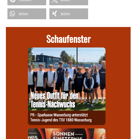
merken
teilen
teilen
teilen
Schaufenster