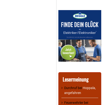
Lesermeinung
Durchruf
bei
Hoppala,
angefahren
Feuerwehrler
bei