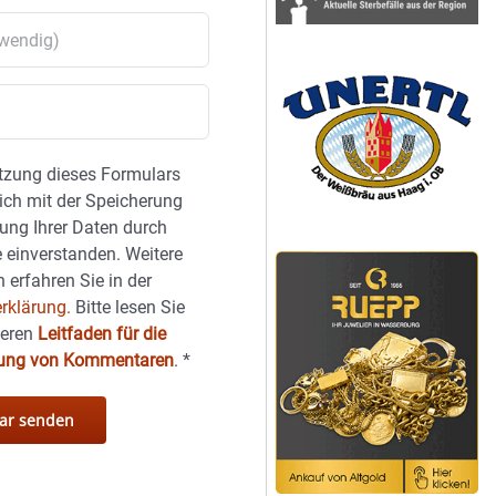
tzung dieses Formulars
sich mit der Speicherung
ung Ihrer Daten durch
 einverstanden. Weitere
 erfahren Sie in der
rklärung.
Bitte lesen Sie
seren
Leitfaden für die
hung von Kommentaren
.
*