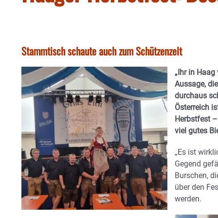
Stammtisch schaute auch zum Schützenzelt
„Ihr in Haag 
Aussage, die
durchaus sc
Österreich 
Herbstfest –
viel gutes Bi
„Es ist wirkl
Gegend gefäl
Burschen, d
über den Fes
werden.