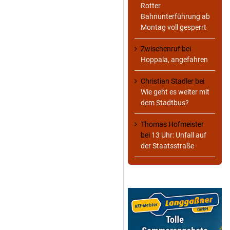
Rotter
Bahnunterführung ab
Montag voll gesperrt
Zwischenruf
bei
Hoppala, angefahren
Christian Stadler
bei
Wie geht es weiter mit
dem Stadtbus?
Thomas Hofmeister
bei
13 Uhr: Unfall auf
der Staatsstraße