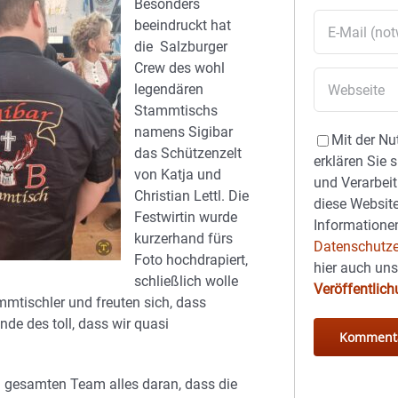
Besonders
beeindruckt hat
die Salzburger
Crew des wohl
legendären
Stammtischs
namens Sigibar
Mit der Nu
das Schützenzelt
erklären Sie 
von Katja und
und Verarbeit
Christian Lettl. Die
diese Website
Festwirtin wurde
Informationen
kurzerhand fürs
Datenschutze
Foto hochdrapiert,
hier auch un
schließlich wolle
Veröffentlic
mmtischler und freuten sich, dass
de des toll, dass wir quasi
m gesamten Team alles daran, dass die