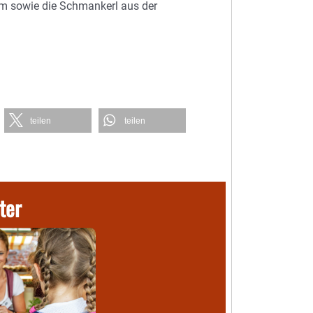
m sowie die Schmankerl aus der
teilen
teilen
ter