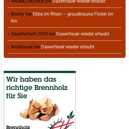
HAUBELINCHEN
bei
Daxenfeuer wieder erlaubt
Blocky
bei
Ebbe im Rhein – grauebraune Fluten im
Inn
Gesellschaft 2026
bei
Daxenfeuer wieder erlaubt
Woidbauer
bei
Daxenfeuer wieder erlaubt