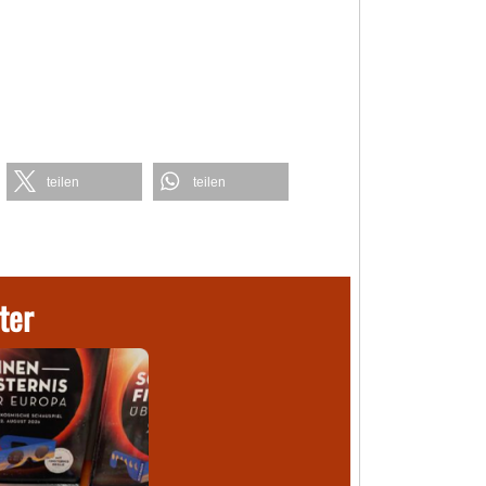
teilen
teilen
ter