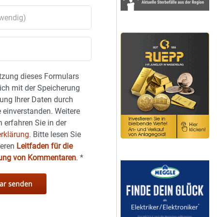
tzung dieses Formulars
sich mit der Speicherung
ung Ihrer Daten durch
 einverstanden. Weitere
 erfahren Sie in der
rklärung.
Bitte lesen Sie
seren
Leitfaden für die
hung von Kommentaren
.
*