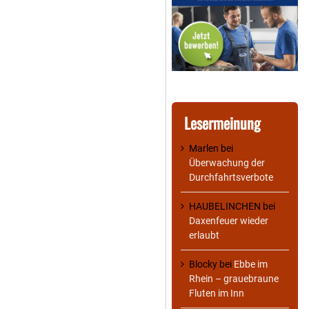
Lesermeinung
Marlen
bei
Überwachung der
Durchfahrtsverbote
HAUBELINCHEN
bei
Daxenfeuer wieder
erlaubt
Blocky
bei
Ebbe im
Rhein – grauebraune
Fluten im Inn