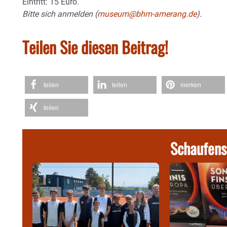
Eintritt: 15 Euro.
Bitte sich anmelden (
museum@bhm-amerang.de
).
Teilen Sie diesen Beitrag!
teilen
teilen
merken
teilen
Schaufens