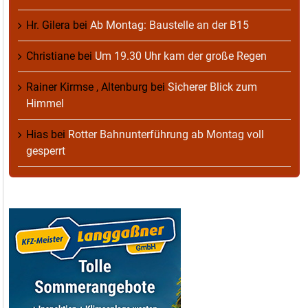
Hr. Gilera
bei
Ab Montag: Baustelle an der B15
Christiane
bei
Um 19.30 Uhr kam der große Regen
Rainer Kirmse , Altenburg
bei
Sicherer Blick zum
Himmel
Hias
bei
Rotter Bahnunterführung ab Montag voll
gesperrt