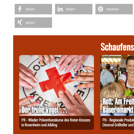
teilen
teilen
merken
teilen
Schaufens