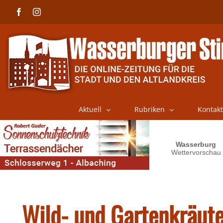
Skip
Facebook
Instagram
to
content
Aktuell
Rubriken
Kontakt
Wild- und Gartenkräute