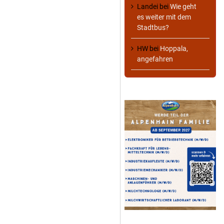
Landei
bei
Wie geht
es weiter mit dem
Stadtbus?
HW
bei
Hoppala,
angefahren