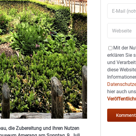
Mit der Nu
erklären Sie 
und Verarbeit
diese Website
Informationen
Datenschutze
hier auch un
Veröffentlic
bau, die Zubereitung und ihren Nutzen
usmuseum Amerang am Sonntag, 9. Juli.