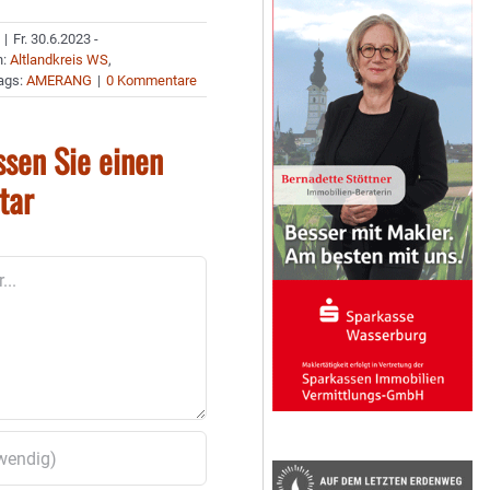
|
Fr. 30.6.2023 -
n:
Altlandkreis WS
,
ags:
AMERANG
|
0 Kommentare
ssen Sie einen
tar