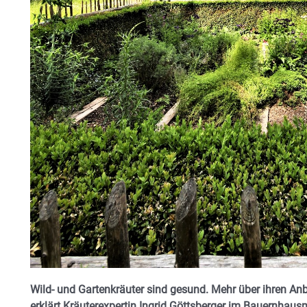
Wild- und Gartenkräuter sind gesund. Mehr über ihren An
erklärt Kräuterexpertin Ingrid Göttsberger im Bauernha