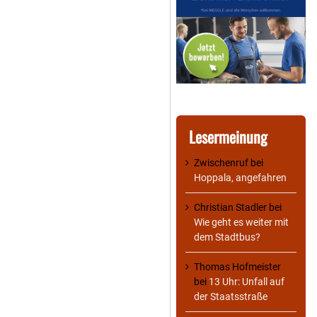
Lesermeinung
Zwischenruf
bei
Hoppala, angefahren
Christian Stadler
bei
Wie geht es weiter mit
dem Stadtbus?
Thomas Hofmeister
bei
13 Uhr: Unfall auf
der Staatsstraße