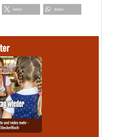
teilen
teilen
ter