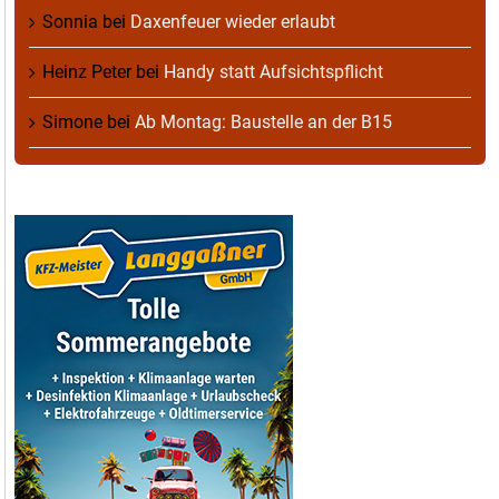
Sonnia
bei
Daxenfeuer wieder erlaubt
Heinz Peter
bei
Handy statt Aufsichtspflicht
Simone
bei
Ab Montag: Baustelle an der B15