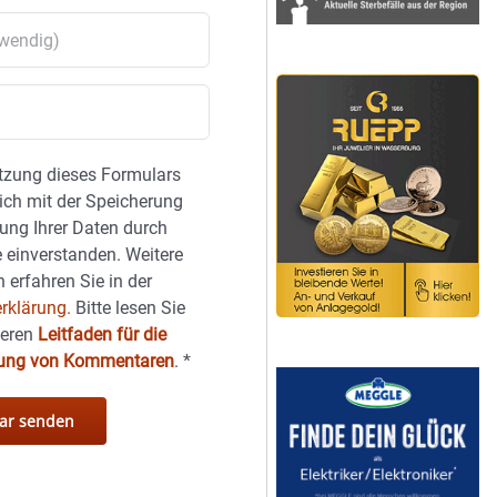
tzung dieses Formulars
sich mit der Speicherung
ung Ihrer Daten durch
 einverstanden. Weitere
 erfahren Sie in der
rklärung.
Bitte lesen Sie
seren
Leitfaden für die
hung von Kommentaren
.
*