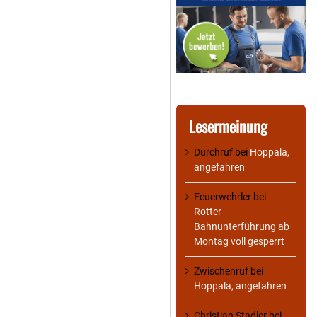
Lesermeinung
Durchruf
bei
Hoppala,
angefahren
Feuerwehrler
bei
Rotter
Bahnunterführung ab
Montag voll gesperrt
Zwischenruf
bei
Hoppala, angefahren
Christian Stadler
bei