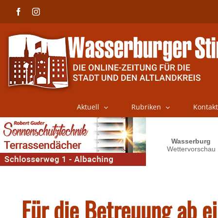
Skip
Facebook
Instagram
to
content
Aktuell
Rubriken
Kontakt
Für die Betreuung ab e