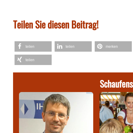
Teilen Sie diesen Beitrag!
teilen
teilen
merken
teilen
Schaufens