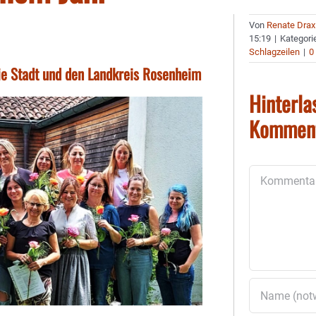
Von
Renate Drax
15:19
|
Kategori
Schlagzeilen
|
0
ie Stadt und den Landkreis Rosenheim
Hinterla
Kommen
Kommentar