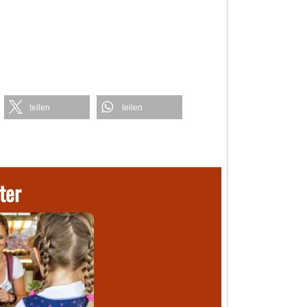
teilen
teilen
ter