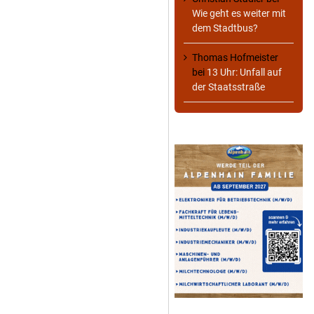
Wie geht es weiter mit
dem Stadtbus?
Thomas Hofmeister
bei
13 Uhr: Unfall auf
der Staatsstraße