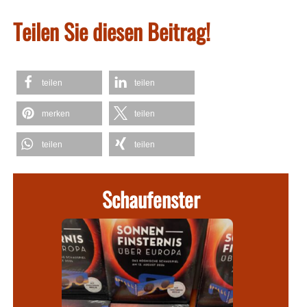
Teilen Sie diesen Beitrag!
teilen
teilen
merken
teilen
teilen
teilen
Schaufenster