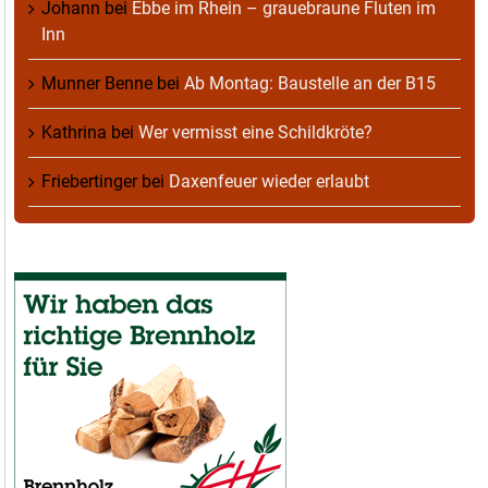
Johann
bei
Ebbe im Rhein – grauebraune Fluten im
Inn
Munner Benne
bei
Ab Montag: Baustelle an der B15
Kathrina
bei
Wer vermisst eine Schildkröte?
Friebertinger
bei
Daxenfeuer wieder erlaubt