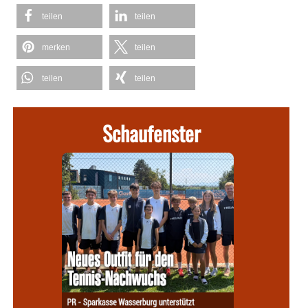
teilen
teilen
merken
teilen
teilen
teilen
Schaufenster