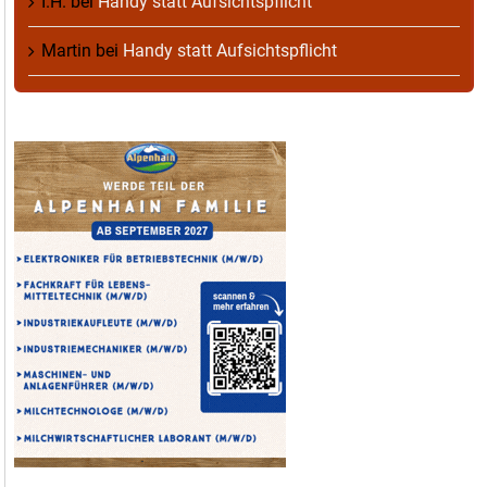
I.H.
bei
Handy statt Aufsichtspflicht
Martin
bei
Handy statt Aufsichtspflicht