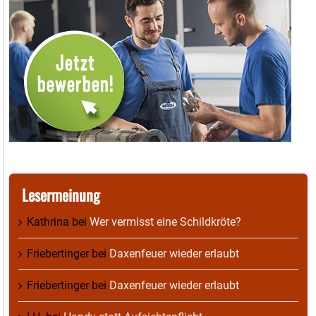
Lesermeinung
Kathrina
bei
Wer vermisst eine Schildkröte?
Friebertinger
bei
Daxenfeuer wieder erlaubt
Friebertinger
bei
Daxenfeuer wieder erlaubt