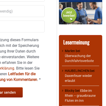
tzung dieses Formulars
Lesermeinung
sich mit der Speicherung
Marlen
bei
ung Ihrer Daten durch
Überwachung der
 einverstanden. Weitere
Durchfahrtsverbote
 erfahren Sie in der
rklärung.
Bitte lesen Sie
HAUBELINCHEN
bei
seren
Leitfaden für die
Daxenfeuer wieder
hung von Kommentaren
.
*
erlaubt
Blocky
bei
Ebbe im
Rhein – grauebraune
Fluten im Inn