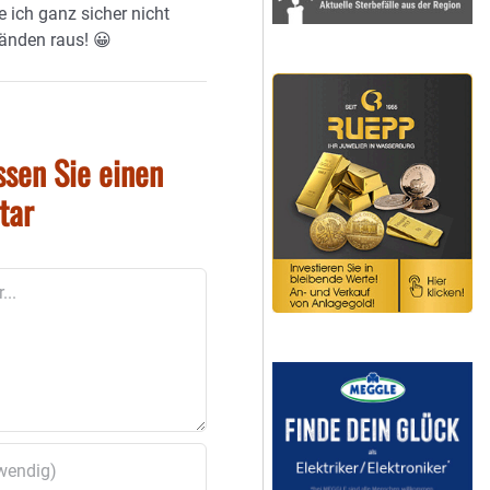
e ich ganz sicher nicht
Händen raus! 😀
ssen Sie einen
tar