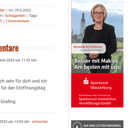
uber
|
Do. 29.6.2023 -
en:
Schlagzeilen
|
Tags:
R
|
2 Kommentare
ntare
Juni 2023 um 11:52 Uhr
-
ch sehr für dich und ich
 für den Eröffnungstag
 Grafing
 2023 um 13:04 Uhr
- Antworten