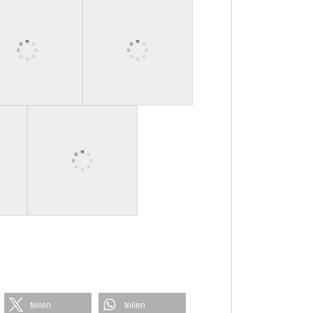
teilen
teilen