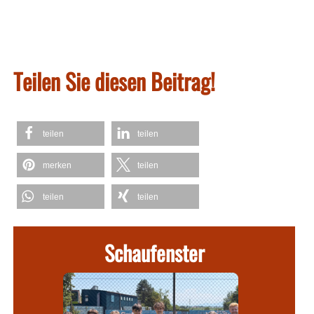
Teilen Sie diesen Beitrag!
teilen
teilen
merken
teilen
teilen
teilen
Schaufenster