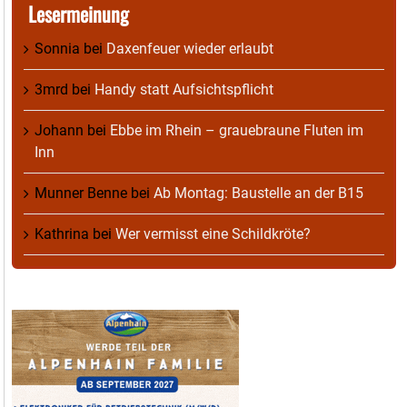
Lesermeinung
Sonnia
bei
Daxenfeuer wieder erlaubt
3mrd
bei
Handy statt Aufsichtspflicht
Johann
bei
Ebbe im Rhein – grauebraune Fluten im
Inn
Munner Benne
bei
Ab Montag: Baustelle an der B15
Kathrina
bei
Wer vermisst eine Schildkröte?