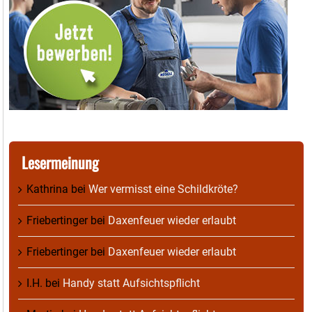
Lesermeinung
Kathrina
bei
Wer vermisst eine Schildkröte?
Friebertinger
bei
Daxenfeuer wieder erlaubt
Friebertinger
bei
Daxenfeuer wieder erlaubt
I.H.
bei
Handy statt Aufsichtspflicht