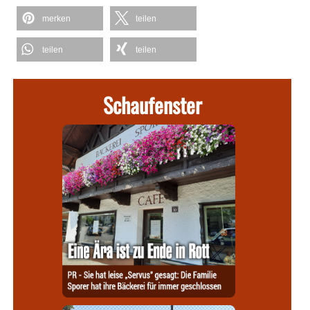
merken
teilen
teilen
teilen
Schaufenster