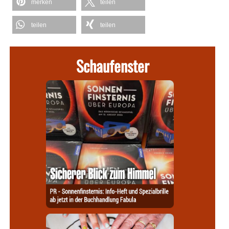
merken
teilen
teilen
teilen
Schaufenster