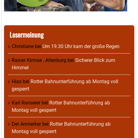
Lesermeinung
Christiane
bei
Um 19.30 Uhr kam der große Regen
Rainer Kirmse , Altenburg
bei
Sicherer Blick zum
Himmel
Hias
bei
Rotter Bahnunterführung ab Montag voll
gesperrt
Karl Ranseier
bei
Rotter Bahnunterführung ab
Montag voll gesperrt
Der Anmerker
bei
Rotter Bahnunterführung ab
Montag voll gesperrt