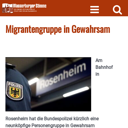
Skip
to
content
Migrantengruppe in Gewahrsam
Am
Bahnhof
in
Rosenheim hat die Bundespolizei kürzlich eine
neunköpfige Personengruppe in Gewahrsam