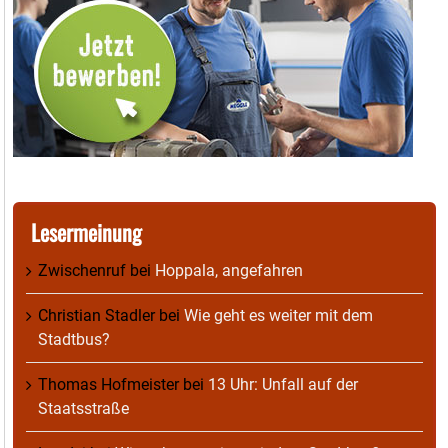
Lesermeinung
Zwischenruf
bei
Hoppala, angefahren
Christian Stadler
bei
Wie geht es weiter mit dem
Stadtbus?
Thomas Hofmeister
bei
13 Uhr: Unfall auf der
Staatsstraße