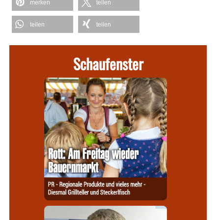
merken
teilen
teilen
teilen
Schaufenster