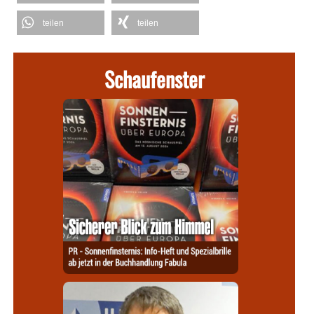
teilen
teilen
Schaufenster