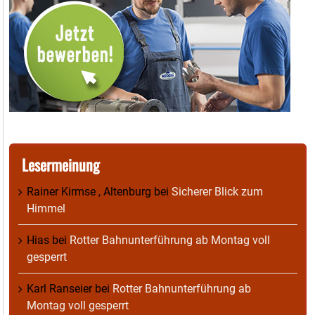
Lesermeinung
Rainer Kirmse , Altenburg
bei
Sicherer Blick zum
Himmel
Hias
bei
Rotter Bahnunterführung ab Montag voll
gesperrt
Karl Ranseier
bei
Rotter Bahnunterführung ab
Montag voll gesperrt