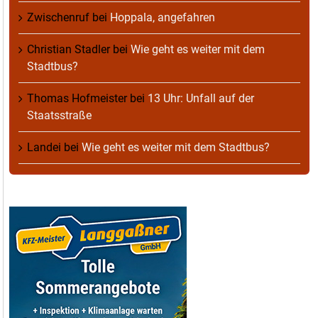
Zwischenruf
bei
Hoppala, angefahren
Christian Stadler
bei
Wie geht es weiter mit dem
Stadtbus?
Thomas Hofmeister
bei
13 Uhr: Unfall auf der
Staatsstraße
Landei
bei
Wie geht es weiter mit dem Stadtbus?