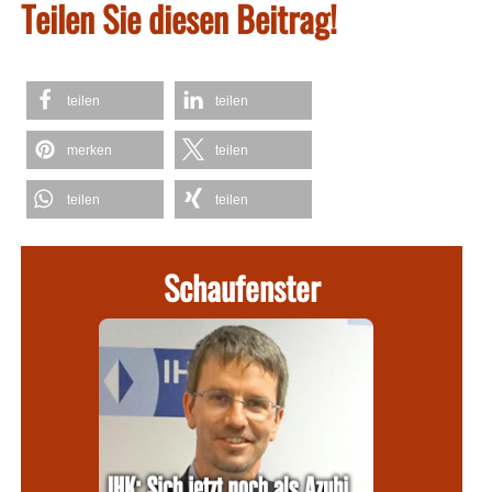
Teilen Sie diesen Beitrag!
teilen
teilen
merken
teilen
teilen
teilen
Schaufenster