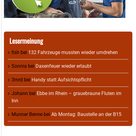
Lesermeinung
fish
bei
132 Fahrzeuge mussten wieder umdrehen
Sonnia
bei
Daxenfeuer wieder erlaubt
3mrd
bei
Handy statt Aufsichtspflicht
Johann
bei
Ebbe im Rhein – grauebraune Fluten im
Inn
Munner Benne
bei
Ab Montag: Baustelle an der B15