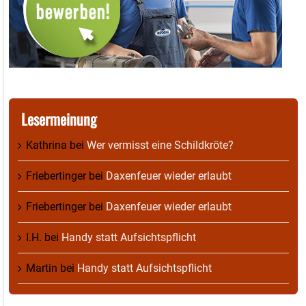
Lesermeinung
Kathrina
bei
Wer vermisst eine Schildkröte?
Friebertinger
bei
Daxenfeuer wieder erlaubt
Friebertinger
bei
Daxenfeuer wieder erlaubt
I.H.
bei
Handy statt Aufsichtspflicht
Martin
bei
Handy statt Aufsichtspflicht