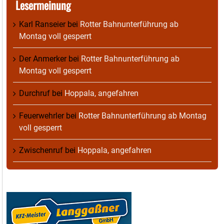
Lesermeinung
Karl Ranseier
bei
Rotter Bahnunterführung ab
Montag voll gesperrt
Der Anmerker
bei
Rotter Bahnunterführung ab
Montag voll gesperrt
Durchruf
bei
Hoppala, angefahren
Feuerwehrler
bei
Rotter Bahnunterführung ab Montag
voll gesperrt
Zwischenruf
bei
Hoppala, angefahren