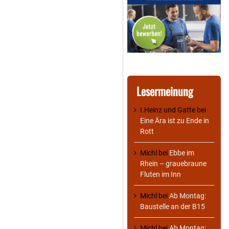
Lesermeinung
I.Heinz und Gatte
bei
Eine Ära ist zu Ende in
Rott
Michl
bei
Ebbe im
Rhein – grauebraune
Fluten im Inn
Michl
bei
Ab Montag:
Baustelle an der B15
Michl
bei
Ab Montag: