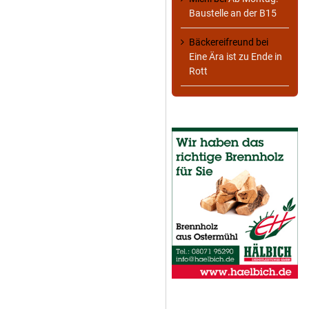
Baustelle an der B15
Bäckereifreund
bei
Eine Ära ist zu Ende in
Rott