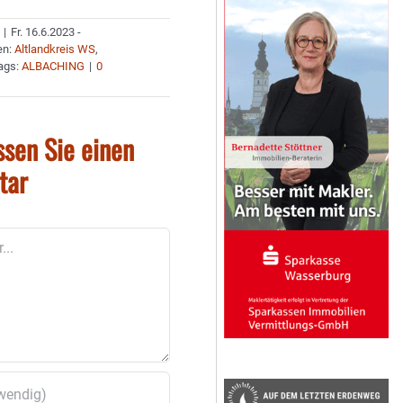
|
Fr. 16.6.2023 -
en:
Altlandkreis WS
,
ags:
ALBACHING
|
0
ssen Sie einen
tar