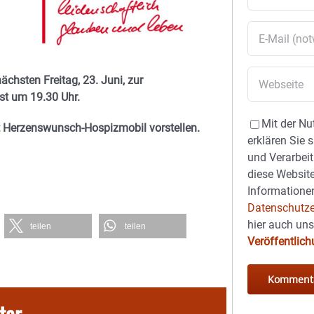
chsten Freitag, 23. Juni, zur
st um 19.30 Uhr.
Mit der Nu
 Herzenswunsch-Hospizmobil vorstellen.
erklären Sie 
und Verarbeit
diese Website
Informationen
Datenschutze
hier auch un
teilen
teilen
Veröffentlic
ter