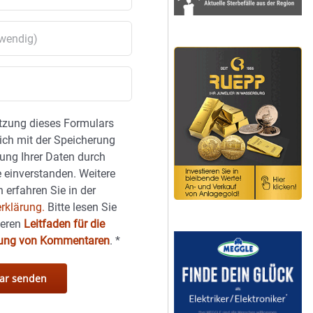
tzung dieses Formulars
sich mit der Speicherung
ung Ihrer Daten durch
 einverstanden. Weitere
 erfahren Sie in der
rklärung.
Bitte lesen Sie
seren
Leitfaden für die
hung von Kommentaren
.
*