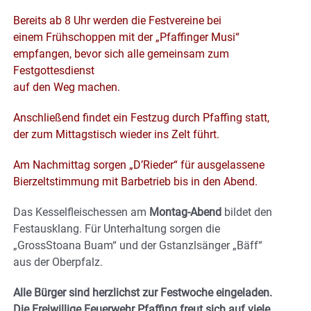
Bereits
ab 8 Uhr werden die Festvereine bei
einem
Frühschoppen mit der
„
Pfaffinger Musi
“
empfangen, bevor
sich alle
gemeinsam
zum
Festgottesdienst
auf den Weg machen.
Anschließend findet ein Festzug durch Pfaffing statt,
der zum Mittagstisch
wieder ins
Zelt
führt
.
Am Nachmittag sorgen „D’Rieder“ für ausgelassene
Bierzeltstimmung
mit
Barbetrieb
bis in den Abend
.
Das Kesselfleischessen am
Montag-Abend
bilde
t
den
Festausklang.
Für Unterhaltung
sorgen
die
„GrossStoana Buam“ und der
Gstanzlsänger „Bäff“
aus der Oberpfalz.
Alle Bürger sind herzlichst zur Festwoche eingeladen.
D
ie Freiwillige Feuerwehr Pfaffing freut sich auf viele