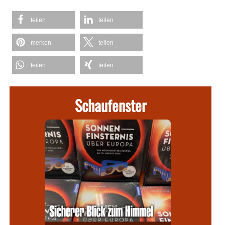
teilen
teilen
merken
teilen
teilen
teilen
Schaufenster