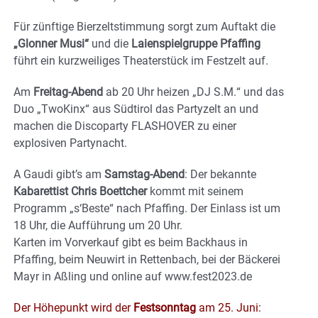
Für zünftige Bierzeltstimmung
sorgt zum Auftakt die
„Glonner Musi“
und di
e
Laienspielgruppe Pfaffing
führt ein
kurz
weilige
s
Theaterstück
im Festzelt
auf
.
A
m
Freitag-A
bend
ab 20 Uhr
heizen
„
DJ S.M.
“
und das
Duo
„TwoKinx“ aus Südtirol
das Partyzelt an
und
machen die Disco
party FLASHOVER zu einer
explosiven Partynacht.
A Gaudi gibt’s am
Samstag-Abend
: Der
bekannte
Kabarettist Chris Boettcher
kommt mit
seinem
Programm „s‘Beste“
nach Pfaffing.
Der
Einlass ist um
18 Uhr, die Aufführung um 20 Uhr.
K
arten im Vorverkauf gibt es beim Backhaus in
Pfaffing, beim Neuwirt in Rettenbach, bei
der
B
ä
ckerei
Mayr in Aßling und online auf www.fest2023.de
Der Höhepunkt wird der
Festsonntag
am 25. Juni: