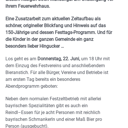
ihrem Feuerwehrhaus.
Eine Zusatzarbeit zum aktuellen Zeltaufbau als
schöner, origineller Blickfang und Hinweis auf das
150-Jährige und dessen Festtags-Programm. Und für
die Kinder in der ganzen Gemeinde ein ganz
besonders lieber Hingucker …
Los geht es am
Donnerstag, 22. Juni,
um 18 Uhr mit
dem
Einzug des Festvereins
und anschließende
m
Bieranstich
. Für alle Bürger, Vereine und Betriebe ist
am ersten Tag bereits ein
besonderes
Abendprogramm geboten
:
Neben dem normalen Festzeltbetrieb
mit allerlei
bayrischen Spezialitäten
gibt es
auch
ein
Reindl
–
Essen
für je acht Personen mit reich
lich
bayrischen
Schmankerln
und einer Maß Bier pro
Person (ausgebucht)
.