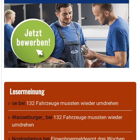
Lesermeinung
oe
bei
132 Fahrzeuge mussten wieder umdrehen
Wasserburger_
bei
132 Fahrzeuge mussten wieder
umdrehen
Nostradamus
bei
Einwohnermeldeamt drei Wochen