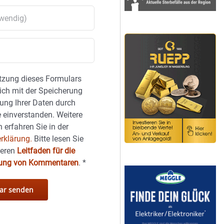
tzung dieses Formulars
sich mit der Speicherung
ung Ihrer Daten durch
 einverstanden. Weitere
 erfahren Sie in der
rklärung.
Bitte lesen Sie
seren
Leitfaden für die
hung von Kommentaren
.
*