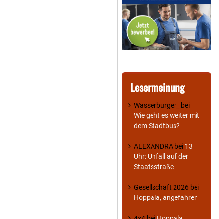
Lesermeinung
Wasserburger_
bei
Wie geht es weiter mit
dem Stadtbus?
ALEXANDRA
bei
13
Uhr: Unfall auf der
Staatsstraße
Gesellschaft 2026
bei
Hoppala, angefahren
4×4
bei
Hoppala,