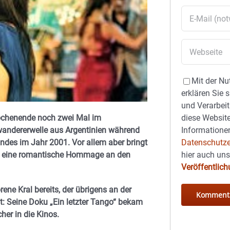
Mit der Nu
erklären Sie 
und Verarbeit
diese Website
Wochenende noch zwei Mal im
Informationen
swandererwelle aus Argentinien während
Datenschutze
andes im Jahr 2001. Vor allem aber bringt
hier auch un
üt eine romantische Hommage an den
Veröffentlic
ene Kral bereits, der übrigens an der
t:
Seine Doku „Ein letzter Tango“ bekam
her in die Kinos.