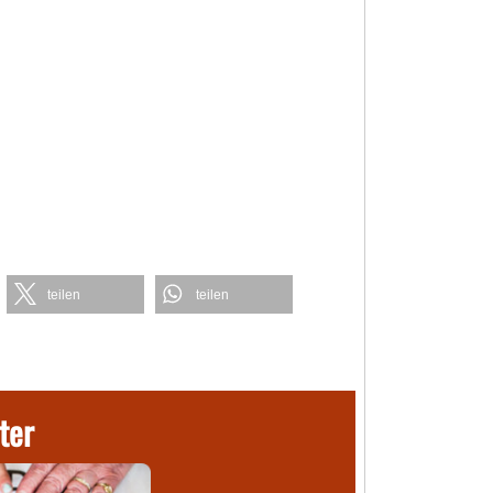
teilen
teilen
ter