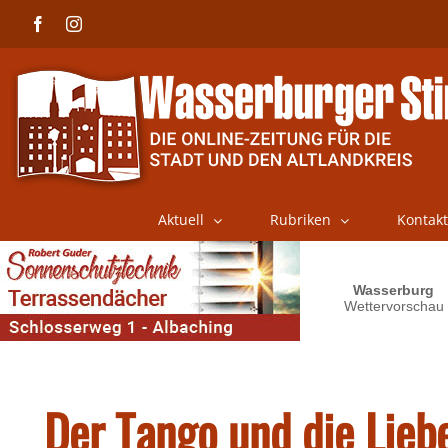
Skip
Facebook
Instagram
to
content
Aktuell
Rubriken
Kontakt
Der Tango und die Lieb