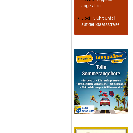
angefahren
J
bei
13 Uhr: Unfall
auf der Staatsstraße