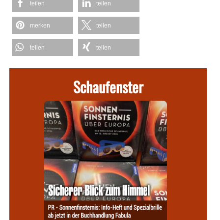
teilen
teilen
merken
teilen
teilen
teilen
Schaufenster