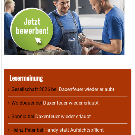
Lesermeinung
Gesellschaft 2026
bei
Daxenfeuer wieder erlaubt
Woidbauer
bei
Daxenfeuer wieder erlaubt
Sonnia
bei
Daxenfeuer wieder erlaubt
Heinz Peter
bei
Handy statt Aufsichtspflicht